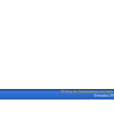
El blog de Campuseros.net está
Entradas (R