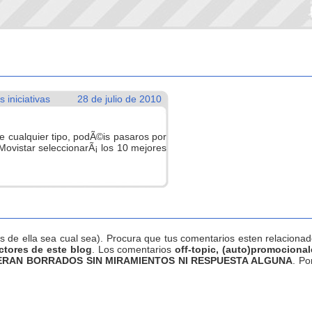
iniciativas
28 de julio de 2010
de cualquier tipo, podÃ©is pasaros por
vistar seleccionarÃ¡ los 10 mejores
 de ella sea cual sea). Procura que tus comentarios esten relacionado
ctores de este blog
. Los comentarios
off-topic, (auto)promocion
ales SERAN BORRADOS SIN MIRAMIENTOS NI RESPUESTA ALGUNA
. Po