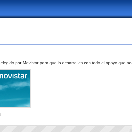
elegido por Movistar para que lo desarrolles con todo el apoyo que ne
t.