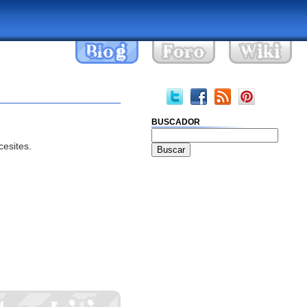
BUSCADOR
cesites.