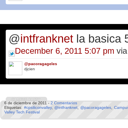
@
intfranknet
la basica 
December 6, 2011 5:07 pm
via
@pacoragageles
djcien
6 de diciembre de 2011 -
2 Comentarios
Etiquetas:
#cpsiliconvalley
,
@intfranknet
,
@pacoragageles
,
Campus
Valley Tech Festival