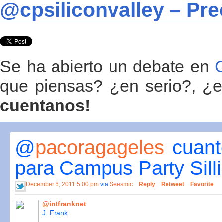
@cpsiliconvalley – Pre
Se ha abierto un debate en
que piensas? ¿en serio?, ¿
cuentanos!
@
pacoragageles
cuanto
para Campus Party Sill
December 6, 2011 5:00 pm
via
Seesmic
Reply
Retweet
Favorite
@intfranknet
J. Frank