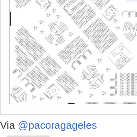
Via
@pacoragageles