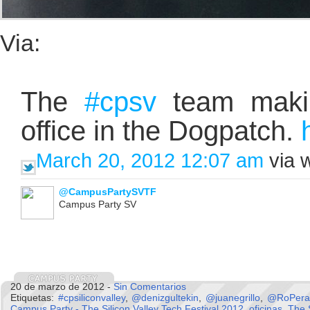
Via:
The
#cpsv
team making
office in the Dogpatch.
March 20, 2012 12:07 am
via 
@CampusPartySVTF
Campus Party SV
20 de marzo de 2012 -
Sin Comentarios
Etiquetas:
#cpsiliconvalley
,
@denizgultekin
,
@juanegrillo
,
@RoPera
Campus Party - The Silicon Valley Tech Festival 2012
,
oficinas
,
The S