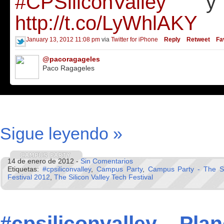
#CPSiliconValley
y l
http://t.co/LyWhlAKY
January 13, 2012 11:08 pm
via
Twitter for iPhone
Reply
Retweet
Fa
@pacoragageles
Paco Ragageles
Sigue leyendo »
14 de enero de 2012 -
Sin Comentarios
Etiquetas:
#cpsiliconvalley
,
Campus Party
,
Campus Party - The Sil
Festival 2012
,
The Silicon Valley Tech Festival
#cpsiliconvalley – Pla