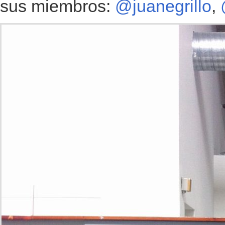
sus miembros:
@juanegrillo
,