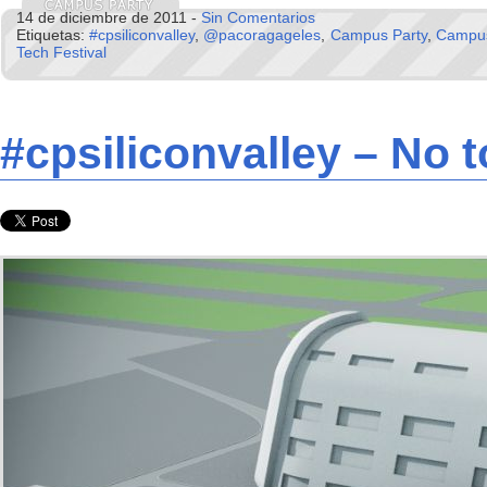
14 de diciembre de 2011 -
Sin Comentarios
Etiquetas:
#cpsiliconvalley
,
@pacoragageles
,
Campus Party
,
Campus 
Tech Festival
#cpsiliconvalley – No 