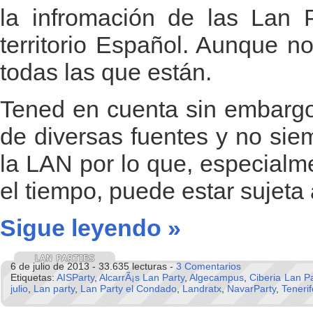
la infromación de las Lan P
territorio Español. Aunque n
todas las que están.
Tened en cuenta sin embargo
de diversas fuentes y no sie
la LAN por lo que, especialm
el tiempo, puede estar sujeta
Sigue leyendo »
6 de julio de 2013 - 33.635 lecturas -
3 Comentarios
Etiquetas:
AISParty
,
AlcarrÃ¡s Lan Party
,
Algecampus
,
Ciberia Lan Pa
julio
,
Lan party
,
Lan Party el Condado
,
Landratx
,
NavarParty
,
Teneri