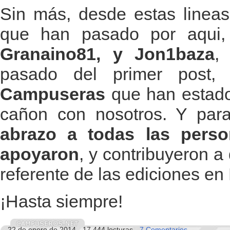
Sin más, desde estas lineas,
que han pasado por aqui
Granaino81, y Jon1baza
,
pasado del primer post
Campuseras
que han estado 
cañon con nosotros. Y para 
abrazo a todas las pers
apoyaron
, y contribuyeron 
referente de las ediciones e
¡Hasta siempre!
22 de enero de 2014 - 17.444 lecturas -
7 Comentarios