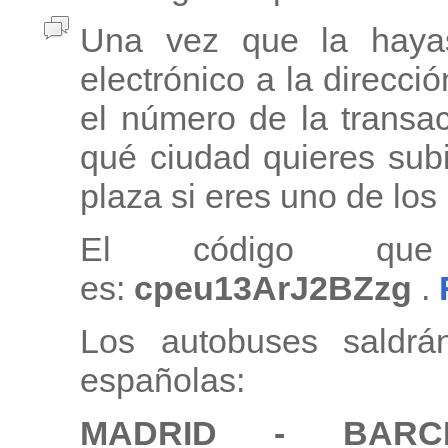
Una vez que la haya
electrónico a la direcci
el número de la transa
qué ciudad quieres subi
plaza si eres uno de lo
El código que
es:
cpeu13ArJ2BZzg
.
Los autobuses saldrá
españolas:
MADRID - BAR