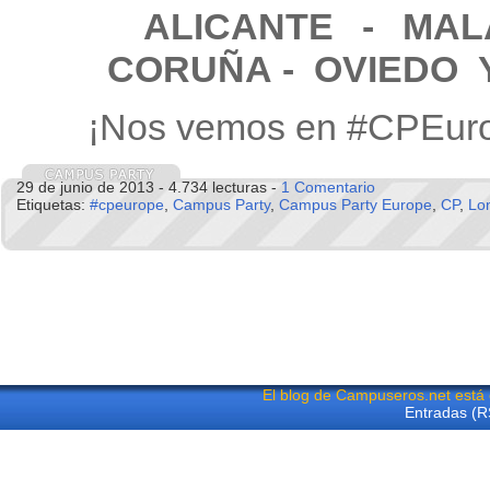
ALICANTE
- MA
CORUÑA - OVIEDO 
¡Nos vemos en #CPEur
29 de junio de 2013 - 4.734 lecturas -
1 Comentario
Etiquetas:
#cpeurope
,
Campus Party
,
Campus Party Europe
,
CP
,
Lo
El blog de Campuseros.net está
Entradas (R