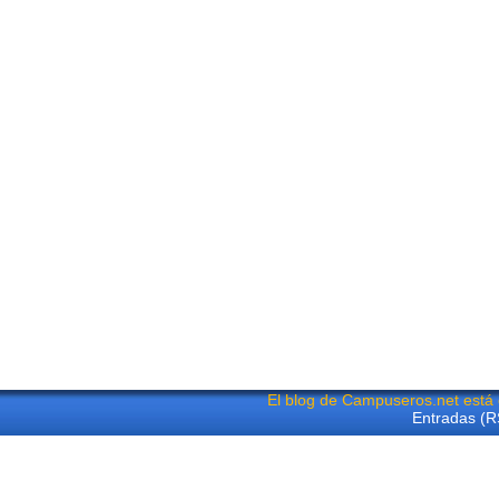
El blog de Campuseros.net está
Entradas (R