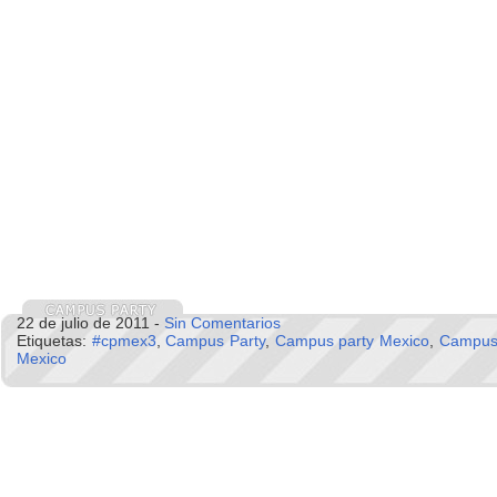
22 de julio de 2011 -
Sin Comentarios
Etiquetas:
#cpmex3
,
Campus Party
,
Campus party Mexico
,
Campus 
Mexico