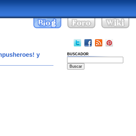
mpusheroes! y
BUSCADOR