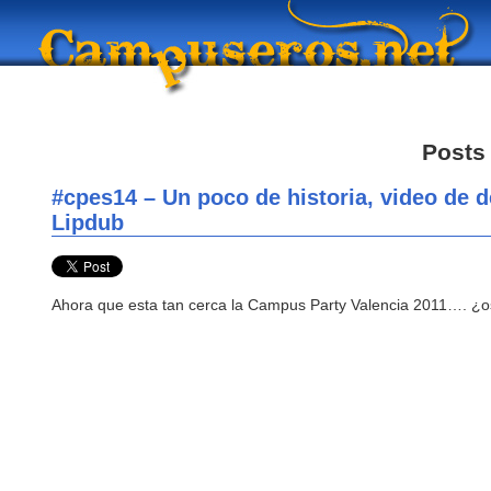
Posts
#cpes14 – Un poco de historia, video de
Lipdub
Ahora que esta tan cerca la Campus Party Valencia 2011…. ¿os