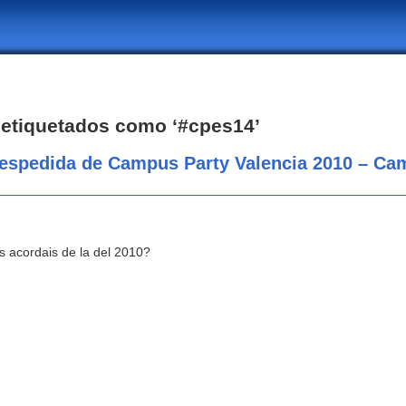
 etiquetados como ‘#cpes14’
 despedida de Campus Party Valencia 2010 – Ca
 acordais de la del 2010?