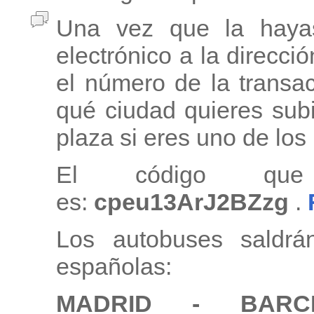
Una vez que la haya
electrónico a la direcci
el número de la transa
qué ciudad quieres subi
plaza si eres uno de lo
El código que
es:
cpeu13ArJ2BZzg
.
Los autobuses saldrá
españolas:
MADRID - BAR