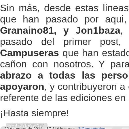
Sin más, desde estas lineas,
que han pasado por aqui
Granaino81, y Jon1baza
,
pasado del primer post
Campuseras
que han estado 
cañon con nosotros. Y para 
abrazo a todas las pers
apoyaron
, y contribuyeron 
referente de las ediciones e
¡Hasta siempre!
22 de enero de 2014 - 17.444 lecturas -
7 Comentarios