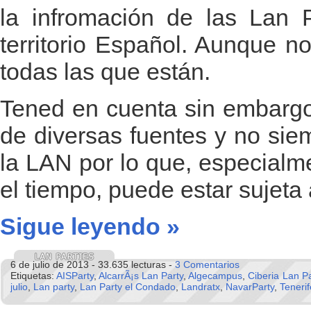
la infromación de las Lan P
territorio Español. Aunque n
todas las que están.
Tened en cuenta sin embargo
de diversas fuentes y no sie
la LAN por lo que, especialm
el tiempo, puede estar sujeta
Sigue leyendo »
6 de julio de 2013 - 33.635 lecturas -
3 Comentarios
Etiquetas:
AISParty
,
AlcarrÃ¡s Lan Party
,
Algecampus
,
Ciberia Lan Pa
julio
,
Lan party
,
Lan Party el Condado
,
Landratx
,
NavarParty
,
Teneri