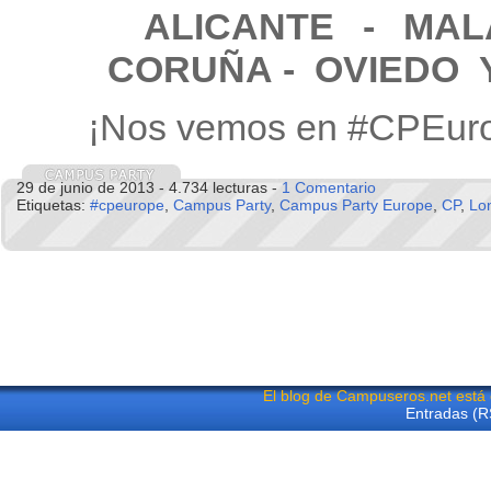
ALICANTE
- MA
CORUÑA - OVIEDO 
¡Nos vemos en #CPEur
29 de junio de 2013 - 4.734 lecturas -
1 Comentario
Etiquetas:
#cpeurope
,
Campus Party
,
Campus Party Europe
,
CP
,
Lo
El blog de Campuseros.net está
Entradas (R