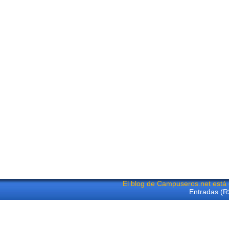
El blog de Campuseros.net está
Entradas (R