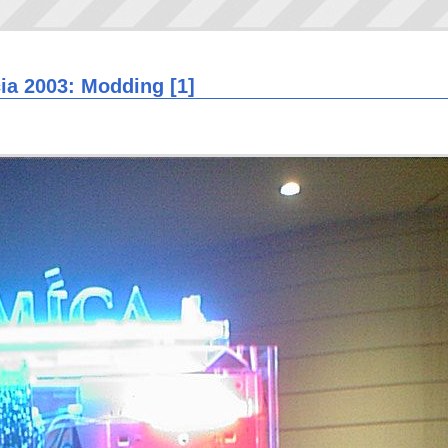
ia 2003: Modding [1]