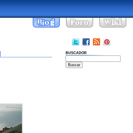
]
BUSCADOR