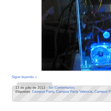
Sigue leyendo »
13 de julio de 2012 -
Sin Comentarios
Etiquetas:
Campus Party
,
Campus Party Valencia
,
Campus Pa