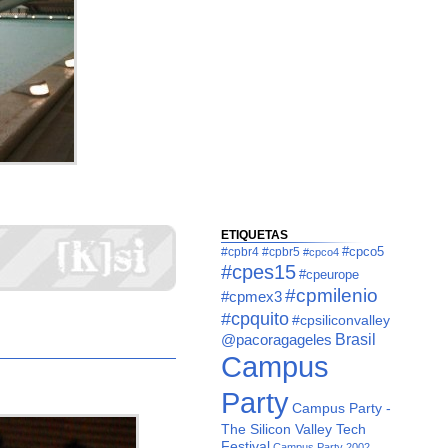
ETIQUETAS
#cpco5
#cpbr4
#cpbr5
#cpco4
#cpes15
#cpeurope
#cpmilenio
#cpmex3
#cpquito
#cpsiliconvalley
Brasil
@pacoragageles
Campus
Party
Campus Party -
The Silicon Valley Tech
Festival
Campus Party 2002