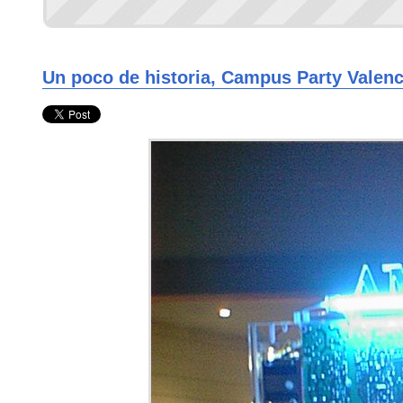
Un poco de historia, Campus Party Valenc