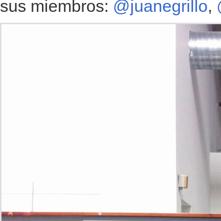
sus miembros:
@juanegrillo
,