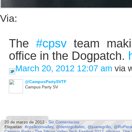
Via:
The
#cpsv
team making
office in the Dogpatch.
March 20, 2012 12:07 am
via 
@CampusPartySVTF
Campus Party SV
20 de marzo de 2012 -
Sin Comentarios
Etiquetas:
#cpsiliconvalley
,
@denizgultekin
,
@juanegrillo
,
@RoPera
Campus Party - The Silicon Valley Tech Festival 2012
,
oficinas
,
The S