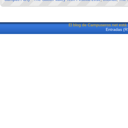
El blog de Campuseros.net está
Entradas (R