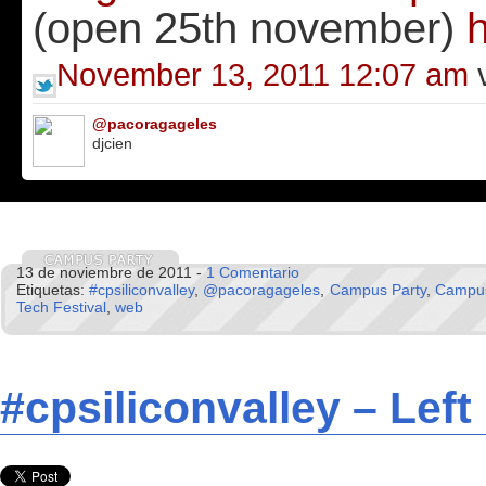
(open 25th november)
h
November 13, 2011 12:07 am
v
@pacoragageles
djcien
13 de noviembre de 2011 -
1 Comentario
Etiquetas:
#cpsiliconvalley
,
@pacoragageles
,
Campus Party
,
Campus 
Tech Festival
,
web
#cpsiliconvalley – Lef