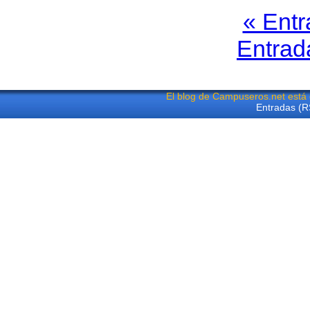
« Entr
Entrad
El blog de Campuseros.net está
Entradas (R