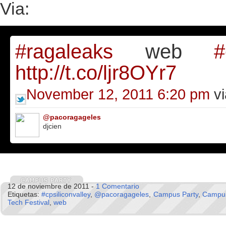
Via:
#ragaleaks
web
#
http://t.co/ljr8OYr7
November 12, 2011 6:20 pm
vi
@pacoragageles
djcien
12 de noviembre de 2011 -
1 Comentario
Etiquetas:
#cpsiliconvalley
,
@pacoragageles
,
Campus Party
,
Campus 
Tech Festival
,
web