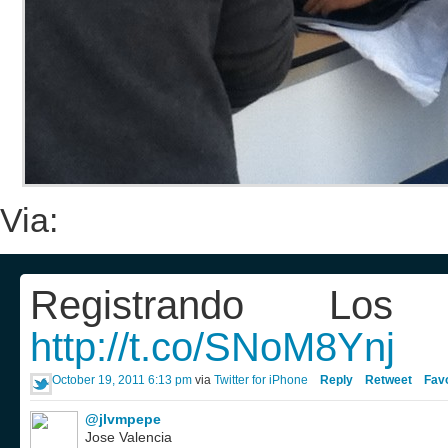
Via:
Registrando L
http://t.co/SNoM8Ynj
October 19, 2011 6:13 pm
via
Twitter for iPhone
Reply
Retweet
Favo
@jlvmpepe
Jose Valencia