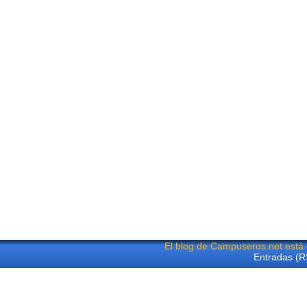
El blog de Campuseros.net está
Entradas (R