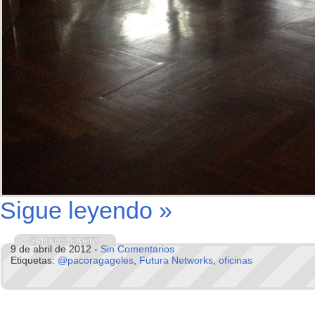
Sigue leyendo »
9 de abril de 2012 -
Sin Comentarios
Etiquetas:
@pacoragageles
,
Futura Networks
,
oficinas