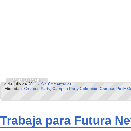
4 de julio de 2011 -
Sin Comentarios
Etiquetas:
Campus Party
,
Campus Party Colombia
,
Campus Party C
Trabaja para Futura N