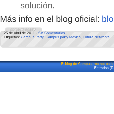
solución.
Más info en el blog oficial:
bl
25 de abril de 2011 -
Sin Comentarios
Etiquetas:
Campus Party
,
Campus party Mexico
,
Futura Networks
,
F
El blog de Campuseros.net está
Entradas (R