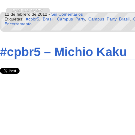
12 de febrero de 2012 -
Sin Comentarios
Etiquetas:
#cpbr5
,
Brasil
,
Campus Party
,
Campus Party Brasil
,
Encerramento
#cpbr5 – Michio Kaku