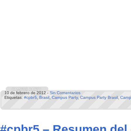
10 de febrero de 2012 -
Sin Comentarios
Etiquetas:
#cpbr5
,
Brasil
,
Campus Party
,
Campus Party Brasil
,
Campu
#cpbr5 – Resumen del 