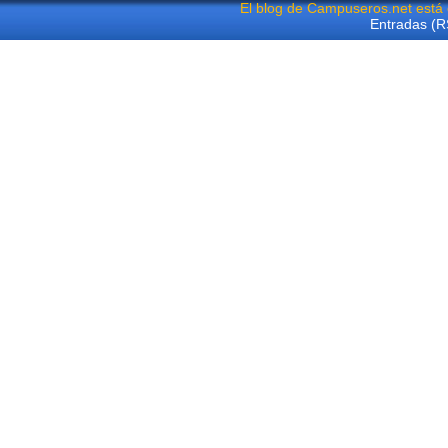
El blog de Campuseros.net está
Entradas (R