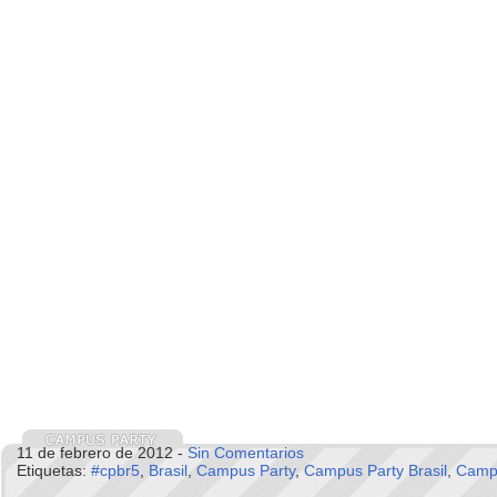
11 de febrero de 2012 -
Sin Comentarios
Etiquetas:
#cpbr5
,
Brasil
,
Campus Party
,
Campus Party Brasil
,
Campu