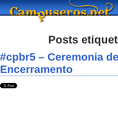
Posts etique
#cpbr5 – Ceremonia de
Encerramento