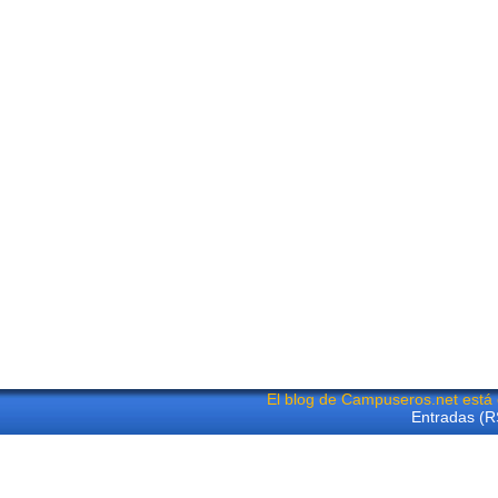
El blog de Campuseros.net está
Entradas (R