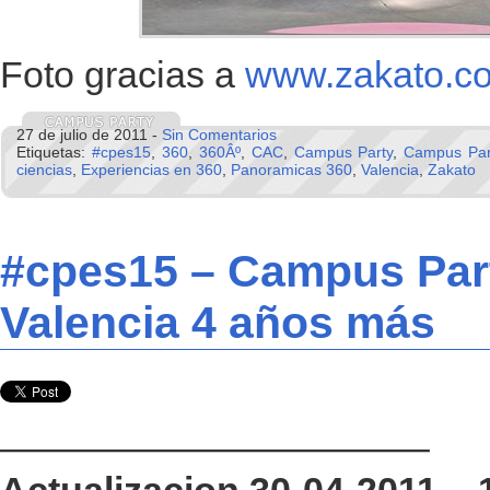
Foto gracias a
www.zakato.c
27 de julio de 2011 -
Sin Comentarios
Etiquetas:
#cpes15
,
360
,
360Âº
,
CAC
,
Campus Party
,
Campus Par
ciencias
,
Experiencias en 360
,
Panoramicas 360
,
Valencia
,
Zakato
#cpes15 – Campus Par
Valencia 4 años más
———————————–
Actualizacion 30-04-2011 – 