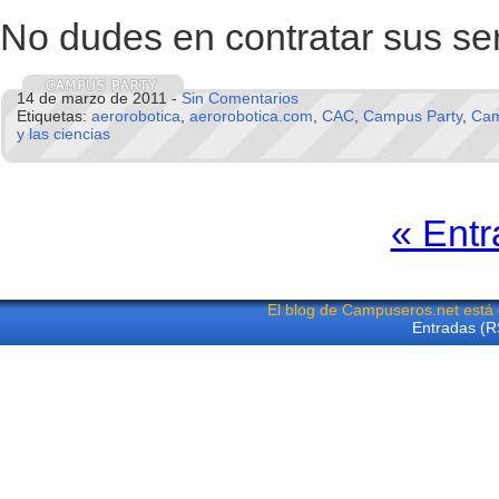
No dudes en contratar sus se
14 de marzo de 2011 -
Sin Comentarios
Etiquetas:
aerorobotica
,
aerorobotica.com
,
CAC
,
Campus Party
,
Cam
y las ciencias
« Entr
El blog de Campuseros.net está
Entradas (R