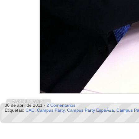
30 de abril de 2011 -
2 Comentarios
Etiquetas:
CAC
,
Campus Party
,
Campus Party EspaÃ±a
,
Campus Par