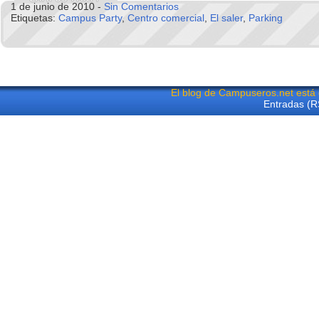
1 de junio de 2010 -
Sin Comentarios
Etiquetas:
Campus Party
,
Centro comercial
,
El saler
,
Parking
El blog de Campuseros.net está
Entradas (R