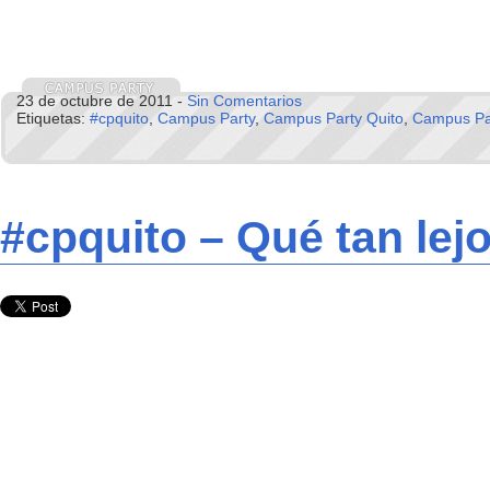
23 de octubre de 2011 -
Sin Comentarios
Etiquetas:
#cpquito
,
Campus Party
,
Campus Party Quito
,
Campus Par
#cpquito – Qué tan lej