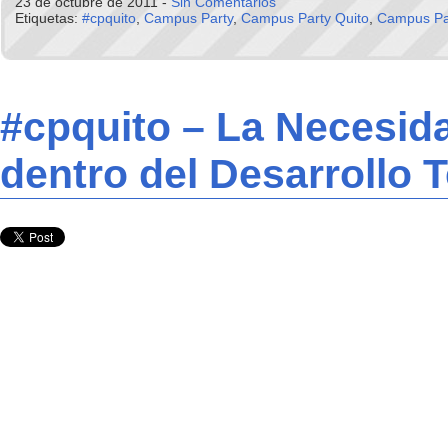
23 de octubre de 2011 -
Sin Comentarios
Etiquetas:
#cpquito
,
Campus Party
,
Campus Party Quito
,
Campus Par
#cpquito – La Necesid
dentro del Desarrollo 