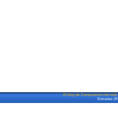
El blog de Campuseros.net está
Entradas (R