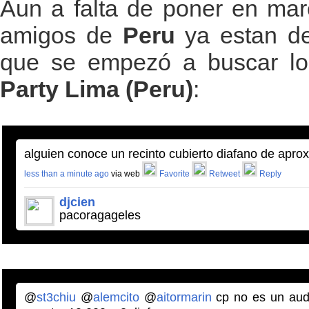
Aun a falta de poner en ma
amigos de
Peru
ya estan d
que se empezó a buscar loc
Party Lima (Peru)
:
alguien conoce un recinto cubierto diafano de apr
less than a minute ago
via web
Favorite
Retweet
Reply
djcien
pacoragageles
@
st3chiu
@
alemcito
@
aitormarin
cp no es un audi