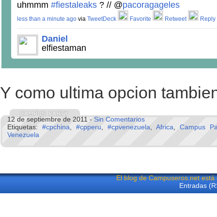
uhmmm
#fiestaleaks
? // @
pacoragageles
less than a minute ago
via
TweetDeck
Favorite
Retweet
Reply
Daniel
elfiestaman
Y como ultima opcion tambie
12 de septiembre de 2011 -
Sin Comentarios
Etiquetas:
#cpchina
,
#cpperu
,
#cpvenezuela
,
Africa
,
Campus Pa
Venezuela
El blog de Campuseros.net está
Entradas (R