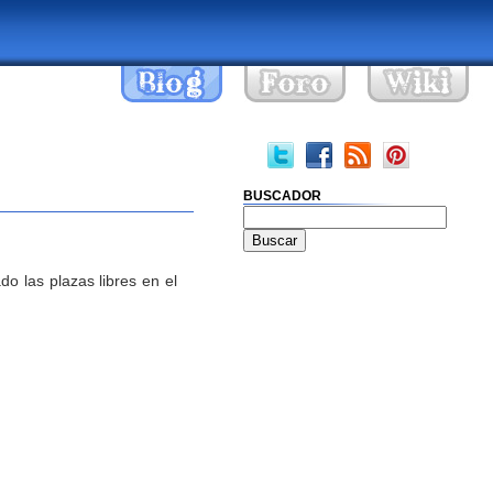
BUSCADOR
 las plazas libres en el