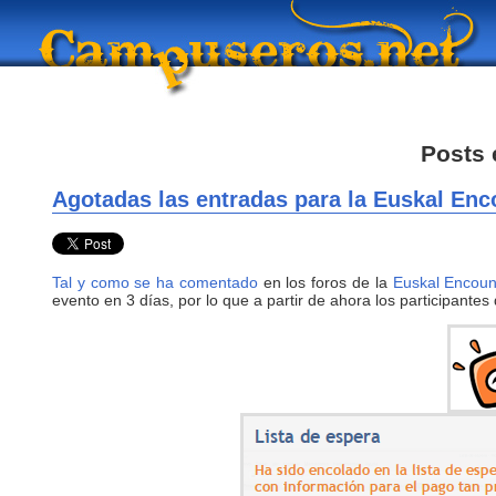
Posts 
Agotadas las entradas para la Euskal Enc
Tal y como se ha comentado
en los foros de la
Euskal Encoun
evento en 3 días, por lo que a partir de ahora los participantes