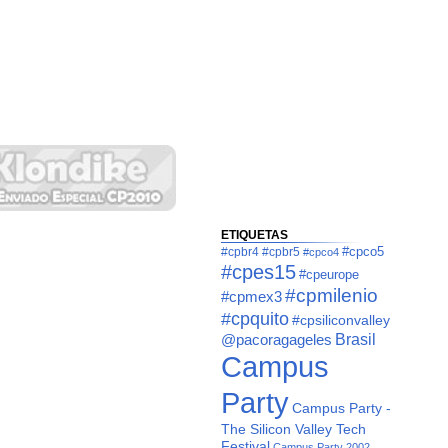
ETIQUETAS
#cpco5
#cpbr4
#cpbr5
#cpco4
#cpes15
#cpeurope
#cpmilenio
#cpmex3
#cpquito
#cpsiliconvalley
Brasil
@pacoragageles
Campus
Party
Campus Party -
The Silicon Valley Tech
Festival
Campus Party 2002