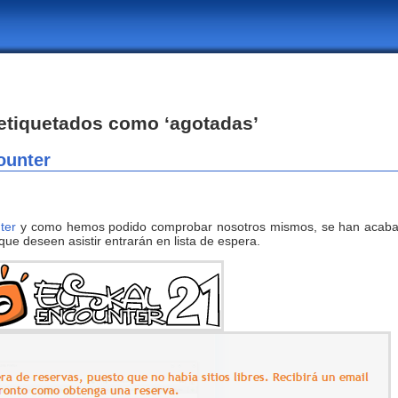
etiquetados como ‘agotadas’
ounter
ter
y como hemos podido comprobar nosotros mismos, se han acabado
 que deseen asistir entrarán en lista de espera.