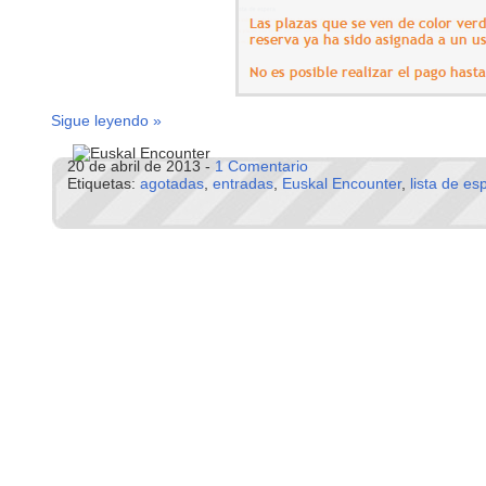
Sigue leyendo »
20 de abril de 2013 -
1 Comentario
Etiquetas:
agotadas
,
entradas
,
Euskal Encounter
,
lista de es