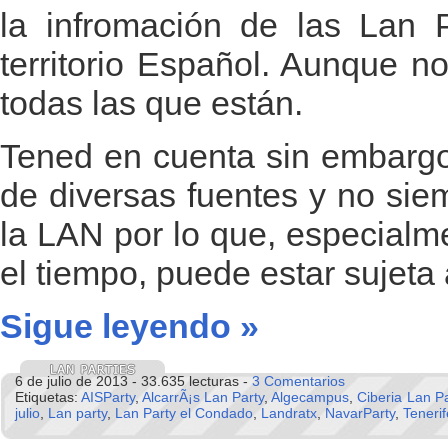
la infromación de las Lan P
territorio Español. Aunque n
todas las que están.
Tened en cuenta sin embargo
de diversas fuentes y no sie
la LAN por lo que, especialm
el tiempo, puede estar sujeta
Sigue leyendo »
6 de julio de 2013 - 33.635 lecturas -
3 Comentarios
Etiquetas:
AISParty
,
AlcarrÃ¡s Lan Party
,
Algecampus
,
Ciberia Lan Pa
julio
,
Lan party
,
Lan Party el Condado
,
Landratx
,
NavarParty
,
Teneri