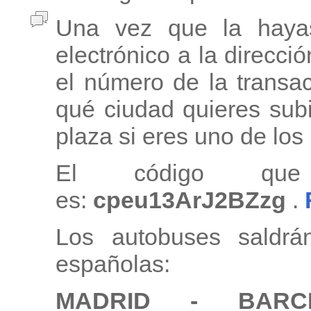
Una vez que la haya
electrónico a la direcci
el número de la transa
qué ciudad quieres subi
plaza si eres uno de lo
El código que
es:
cpeu13ArJ2BZzg
.
Los autobuses saldrá
españolas:
MADRID - BAR