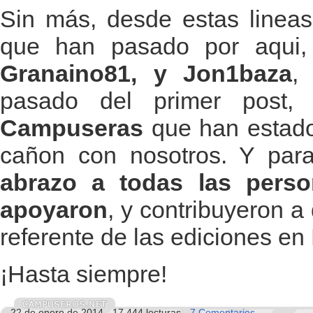
Sin más, desde estas lineas,
que han pasado por aqui
Granaino81, y Jon1baza
,
pasado del primer post
Campuseras
que han estado 
cañon con nosotros. Y para 
abrazo a todas las pers
apoyaron
, y contribuyeron 
referente de las ediciones e
¡Hasta siempre!
22 de enero de 2014 - 17.444 lecturas -
7 Comentarios