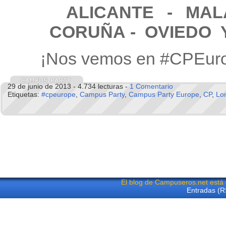
ALICANTE
- MA
CORUÑA - OVIEDO 
¡Nos vemos en #CPEur
29 de junio de 2013 - 4.734 lecturas -
1 Comentario
Etiquetas:
#cpeurope
,
Campus Party
,
Campus Party Europe
,
CP
,
Lo
El blog de Campuseros.net está
Entradas (R