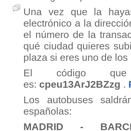
Una vez que la haya
electrónico a la direcci
el número de la transa
qué ciudad quieres subi
plaza si eres uno de lo
El código que
es:
cpeu13ArJ2BZzg
.
Los autobuses saldrá
españolas:
MADRID - BAR