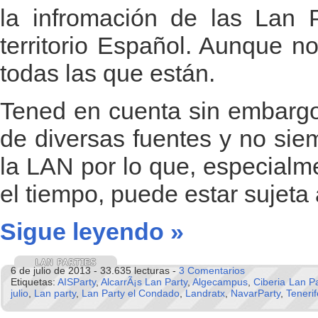
la infromación de las Lan P
territorio Español. Aunque n
todas las que están.
Tened en cuenta sin embargo
de diversas fuentes y no sie
la LAN por lo que, especialm
el tiempo, puede estar sujeta
Sigue leyendo »
6 de julio de 2013 - 33.635 lecturas -
3 Comentarios
Etiquetas:
AISParty
,
AlcarrÃ¡s Lan Party
,
Algecampus
,
Ciberia Lan Pa
julio
,
Lan party
,
Lan Party el Condado
,
Landratx
,
NavarParty
,
Teneri