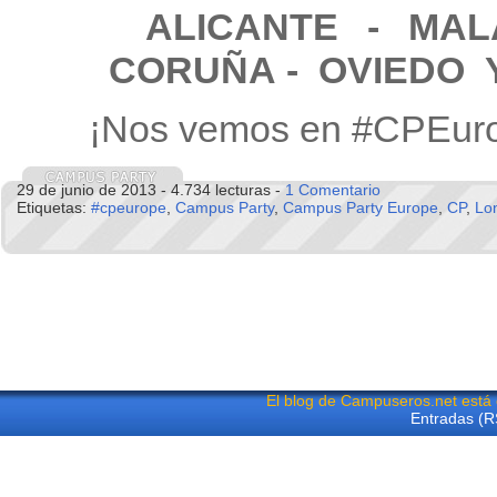
ALICANTE
- MA
CORUÑA - OVIEDO 
¡Nos vemos en #CPEur
29 de junio de 2013 - 4.734 lecturas -
1 Comentario
Etiquetas:
#cpeurope
,
Campus Party
,
Campus Party Europe
,
CP
,
Lo
El blog de Campuseros.net está
Entradas (R