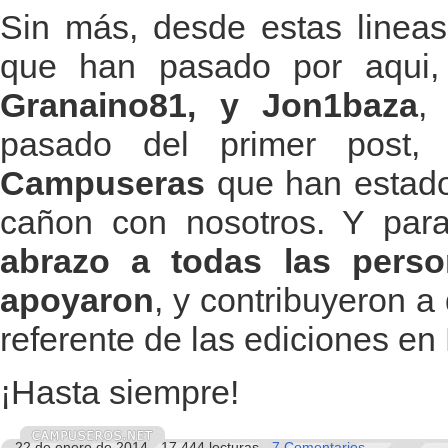
Sin más, desde estas lineas,
que han pasado por aqui
Granaino81, y Jon1baza
,
pasado del primer post
Campuseras
que han estado 
cañon con nosotros. Y para 
abrazo a todas las pers
apoyaron
, y contribuyeron 
referente de las ediciones e
¡Hasta siempre!
22 de enero de 2014 - 17.444 lecturas -
7 Comentarios