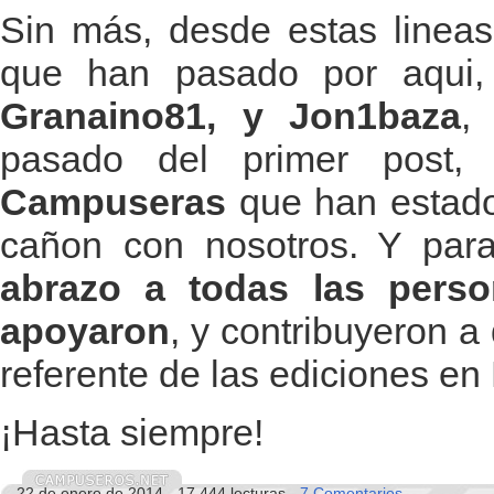
Sin más, desde estas lineas,
que han pasado por aqui
Granaino81, y Jon1baza
,
pasado del primer post
Campuseras
que han estado 
cañon con nosotros. Y para 
abrazo a todas las pers
apoyaron
, y contribuyeron 
referente de las ediciones e
¡Hasta siempre!
22 de enero de 2014 - 17.444 lecturas -
7 Comentarios