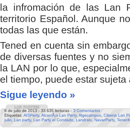
la infromación de las Lan P
territorio Español. Aunque n
todas las que están.
Tened en cuenta sin embargo
de diversas fuentes y no sie
la LAN por lo que, especialm
el tiempo, puede estar sujeta
Sigue leyendo »
6 de julio de 2013 - 33.635 lecturas -
3 Comentarios
Etiquetas:
AISParty
,
AlcarrÃ¡s Lan Party
,
Algecampus
,
Ciberia Lan Pa
julio
,
Lan party
,
Lan Party el Condado
,
Landratx
,
NavarParty
,
Teneri