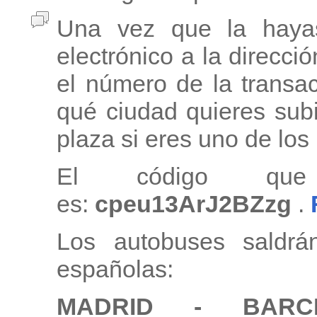
Una vez que la haya
electrónico a la direcci
el número de la transa
qué ciudad quieres subi
plaza si eres uno de lo
El código que
es:
cpeu13ArJ2BZzg
.
Los autobuses saldrá
españolas:
MADRID - BAR