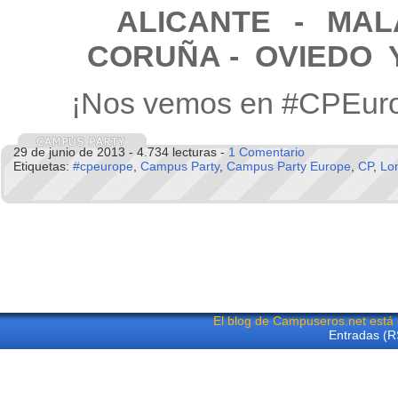
ALICANTE
- MA
CORUÑA - OVIEDO 
¡Nos vemos en #CPEur
29 de junio de 2013 - 4.734 lecturas -
1 Comentario
Etiquetas:
#cpeurope
,
Campus Party
,
Campus Party Europe
,
CP
,
Lo
El blog de Campuseros.net está
Entradas (R