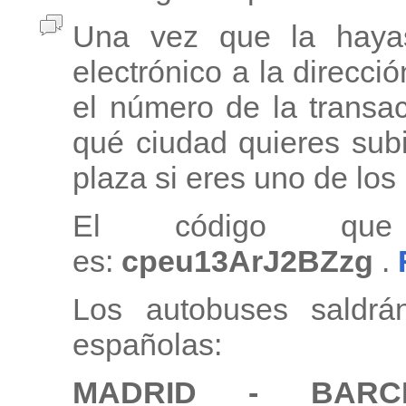
Una vez que la haya
electrónico a la direcci
el número de la transa
qué ciudad quieres subi
plaza si eres uno de lo
El código que
es:
cpeu13ArJ2BZzg
.
Los autobuses saldrá
españolas:
MADRID - BAR