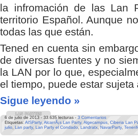
la infromación de las Lan P
territorio Español. Aunque n
todas las que están.
Tened en cuenta sin embargo
de diversas fuentes y no sie
la LAN por lo que, especialm
el tiempo, puede estar sujeta
Sigue leyendo »
6 de julio de 2013 - 33.635 lecturas -
3 Comentarios
Etiquetas:
AISParty
,
AlcarrÃ¡s Lan Party
,
Algecampus
,
Ciberia Lan Pa
julio
,
Lan party
,
Lan Party el Condado
,
Landratx
,
NavarParty
,
Teneri