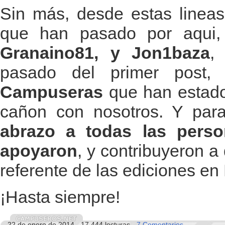
Sin más, desde estas lineas,
que han pasado por aqui
Granaino81, y Jon1baza
,
pasado del primer post
Campuseras
que han estado 
cañon con nosotros. Y para 
abrazo a todas las pers
apoyaron
, y contribuyeron 
referente de las ediciones e
¡Hasta siempre!
22 de enero de 2014 - 17.444 lecturas -
7 Comentarios