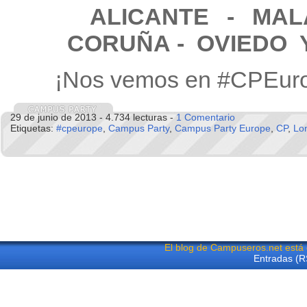
ALICANTE
- MA
CORUÑA - OVIEDO 
¡Nos vemos en #CPEur
29 de junio de 2013 - 4.734 lecturas -
1 Comentario
Etiquetas:
#cpeurope
,
Campus Party
,
Campus Party Europe
,
CP
,
Lo
El blog de Campuseros.net está
Entradas (R