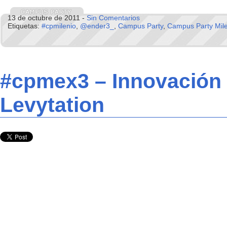
13 de octubre de 2011 -
Sin Comentarios
Etiquetas:
#cpmilenio
,
@ender3_
,
Campus Party
,
Campus Party Mil
#cpmex3 – Innovación y
Levytation