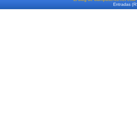
Entradas (R