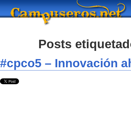
Posts etiqueta
#cpco5 – Innovación a