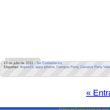
13 de julio de 2011 -
Sin Comentarios
Etiquetas:
#cpes15
,
apps iphone
,
Campus Party
,
Campus Party Vale
« Entr
El blog de Campuseros.net está