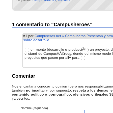
Etiquetas:
campusheroes
,
movistar
1 comentario to “Campusheroes”
#1 por
Campuseros.net » Campuseros Presentan y otras 
sobre desarrollo
[...] en mente (desarrollo o producciÃ³n) un proyecto, 
el stand de CampusHÃ©roes, donde del mismo modo Mo
proyectos que pasen por allÃ­ para [...]
Comentar
Nos encantaria conocer tu opinion (pero nos responsabilizamos
tambien
no insultar
y, por supuesto,
respeta a los demas le
contenido politico o pornografico, ofensivos o ileg
ya escritos.
Nombre (requerido)