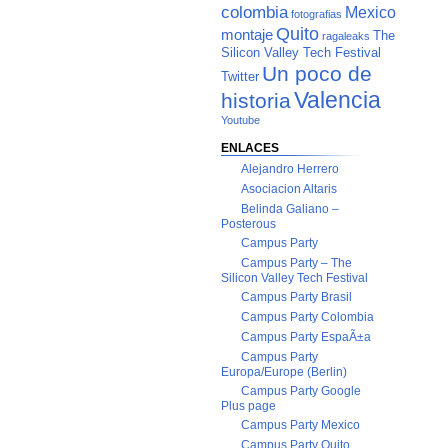
colombia
Mexico
fotografias
Quito
montaje
The
ragaleaks
Silicon Valley Tech Festival
Un poco de
Twitter
Valencia
historia
Youtube
ENLACES
Alejandro Herrero
Asociacion Altaris
Belinda Galiano –
Posterous
Campus Party
Campus Party – The
Silicon Valley Tech Festival
Campus Party Brasil
Campus Party Colombia
Campus Party EspaÃ±a
Campus Party
Europa/Europe (Berlin)
Campus Party Google
Plus page
Campus Party Mexico
Campus Party Quito