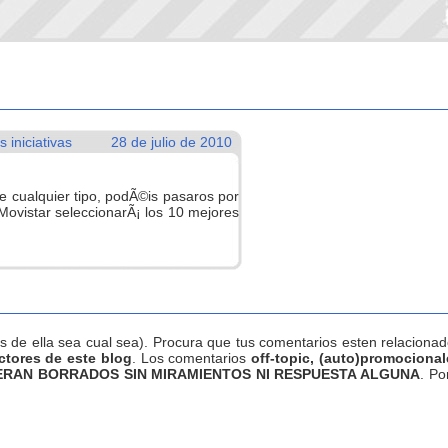
iniciativas
28 de julio de 2010
de cualquier tipo, podÃ©is pasaros por
vistar seleccionarÃ¡ los 10 mejores
 de ella sea cual sea). Procura que tus comentarios esten relacionado
ctores de este blog
. Los comentarios
off-topic, (auto)promocion
ales SERAN BORRADOS SIN MIRAMIENTOS NI RESPUESTA ALGUNA
. Po