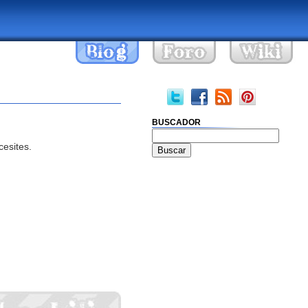
BUSCADOR
cesites.